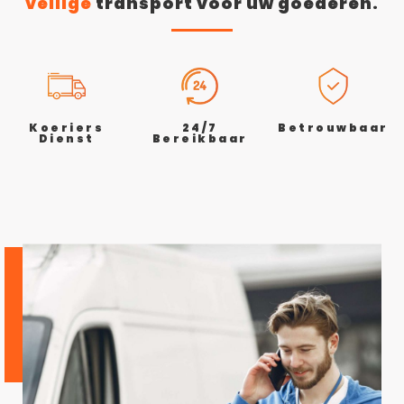
veilige
transport voor uw goederen.
Koeriers
24/7
Betrouwbaar
Dienst
Bereikbaar