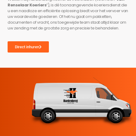
Renselaar Koeriers’
), is dé toonaangevende koeriersdienst die
u een naadloze en efficiënte oplossing biedt voor het vervoer van
uw waardevolle goederen. Of het nu gaat om pakketten,
documenten of vracht, ons toegewijde team staat altijd klaar om
uw zending met de grootste zorg en precisie te behandelen.
Direct inhuren