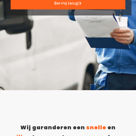
Bel mij terug!
Wij garanderen een
snelle
en