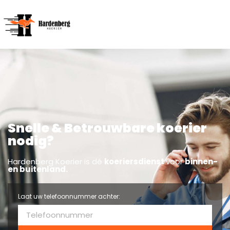
Snelle & Betrouwbare koerier
nodig?
Hardenberg Koerier is dé
koeriersdienst
voor
binnen-
en buitenland.
Laat uw telefoonnummer achter: